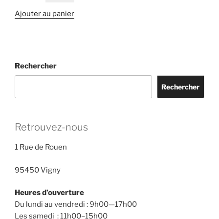
du
prix
prix
Ajouter au panier
produit
initial
actuel
était :
est :
€279.00.
€149.00.
Rechercher
Rechercher
Retrouvez-nous
1 Rue de Rouen
95450 Vigny
Heures d’ouverture
Du lundi au vendredi : 9h00—17h00
Les samedi : 11h00–15h00