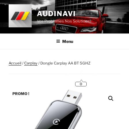
Aller
au
AUDINAVI
contenu
Vos Problémes Nos Solutions!!
principal
Menu
Accueil
/
Carplay
/ Dongle Carplay AA BT 5GHZ
0
PROMO !