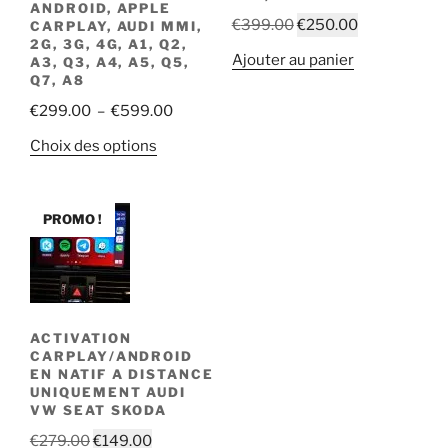
ANDROID, APPLE
Le
Le
€
399.00
€
250.00
CARPLAY, AUDI MMI,
2G, 3G, 4G, A1, Q2,
prix
prix
Ajouter au panier
A3, Q3, A4, A5, Q5,
initial
actuel
Q7, A8
était :
est :
Plage
€
299.00
–
€
599.00
€399.00.
€250.00.
de
Ce
Choix des options
prix :
produit
€299.00
a
à
plusieurs
PROMO !
€599.00
variations.
Les
options
peuvent
être
ACTIVATION
CARPLAY/ANDROID
choisies
EN NATIF A DISTANCE
sur
UNIQUEMENT AUDI
la
VW SEAT SKODA
page
Le
Le
€
279.00
€
149.00