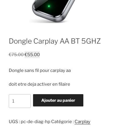
Dongle Carplay AA BT 5GHZ
Le
Le
€
75.00
€
55.00
prix
prix
initial
actuel
Dongle sans fil pour carplay aa
était :
est :
€75.00.
€55.00.
doit etre deja activer en filaire
quantité
Ajouter au panier
de
Dongle
Carplay
UGS :
pc-de-diag-hp
Catégorie :
Carplay
AA