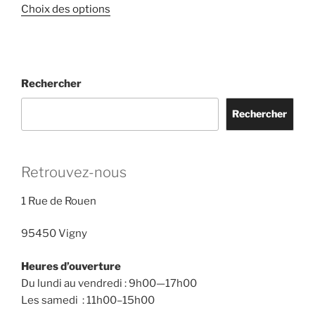
de
Ce
Choix des options
prix :
produit
€299.00
a
à
plusieurs
€599.00
variations.
Rechercher
Les
options
Rechercher
peuvent
être
choisies
Retrouvez-nous
sur
la
1 Rue de Rouen
page
du
95450 Vigny
produit
Heures d’ouverture
Du lundi au vendredi : 9h00—17h00
Les samedi : 11h00–15h00