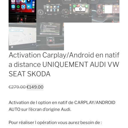
Activation Carplay/Android en natif
a distance UNIQUEMENT AUDI VW
SEAT SKODA
Le
Le
€
279.00
€
149.00
prix
prix
initial
actuel
Activation de l option en natif de CARPLAY/ANDROID
était :
est :
AUTO sur l’écran d’origine Audi.
€279.00.
€149.00.
Pour réaliser l opération vous aurez besoin de :