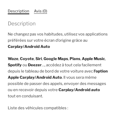
a
distance
Description
Avis (0)
UNIQUEMENT
AUDI
Description
VW
SEAT
Ne changez pas vos habitudes, utilisez vos applications
SKODA
préférées sur votre écran d’origine grâce au
Carplay/Android Auto
Waze
,
Coyote
,
Siri
,
Google Maps
,
Plans
,
Apple Music
,
Spotify
ou
Deezer
…, accédez à tout cela facilement
depuis le tableau de bord de votre voiture avec
l’option
Apple Carplay/Android Auto
. Il vous sera même
possible de passer des appels, envoyer des messages
ou en recevoir depuis votre
Carplay/Android auto
tout en conduisant.
Liste des véhicules compatibles :