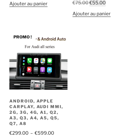
Le
Le
€
75.00
€
55.00
Ajouter au panier
initial
actuel
prix
prix
Ajouter au panier
était :
est :
initial
actuel
€399.00.
€250.00.
était :
est :
€75.00.
€55.00.
PROMO !
ANDROID, APPLE
CARPLAY, AUDI MMI,
2G, 3G, 4G, A1, Q2,
A3, Q3, A4, A5, Q5,
Q7, A8
Plage
€
299.00
–
€
599.00