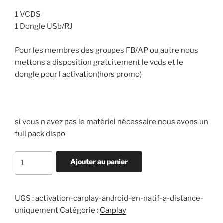
1 VCDS
1 Dongle USb/RJ
Pour les membres des groupes FB/AP ou autre nous
mettons a disposition gratuitement le vcds et le
dongle pour l activation(hors promo)
si vous n avez pas le matériel nécessaire nous avons un
full pack dispo
quantité
Ajouter au panier
de
Activation
Carplay/Android
UGS :
activation-carplay-android-en-natif-a-distance-
en
uniquement
Catégorie :
Carplay
natif