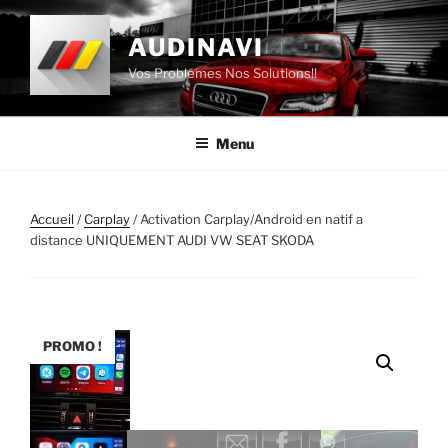
Aller
au
AUDINAVI
contenu
Vos Problémes Nos Solutions!!
principal
Menu
Accueil
/
Carplay
/ Activation Carplay/Android en natif a
distance UNIQUEMENT AUDI VW SEAT SKODA
PROMO !
0