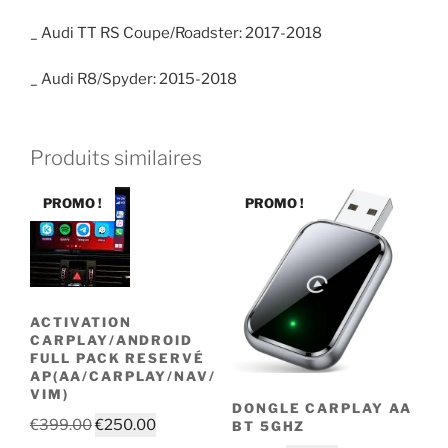
_ Audi TT RS Coupe/Roadster: 2017-2018
_ Audi R8/Spyder: 2015-2018
Produits similaires
PROMO !
PROMO !
ACTIVATION
CARPLAY/ANDROID
FULL PACK RESERVÉ
AP(AA/CARPLAY/NAV/
VIM)
DONGLE CARPLAY AA
Le
Le
€
399.00
€
250.00
BT 5GHZ
prix
prix