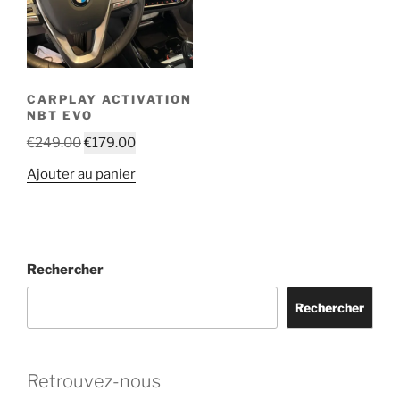
CARPLAY ACTIVATION
NBT EVO
Le
Le
€
249.00
€
179.00
prix
prix
Ajouter au panier
initial
actuel
était :
est :
€249.00.
€179.00.
Rechercher
Rechercher
Retrouvez-nous