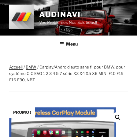
Aller
au
AUDINAVI
contenu
Vos Problémes Nos Solutions!!
principal
Menu
Accueil
/
BMW
/ Carplay/Android auto sans fil pour BMW, pour
système CIC EVO 1 2 3 4 5 7 série X3 X4 X5 X6 MINI F10 F15
F16 F30, NBT
PROMO !