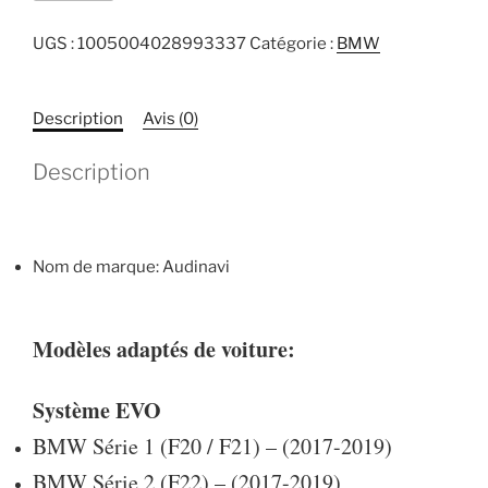
Carplay/Android
auto
UGS :
1005004028993337
Catégorie :
BMW
sans
fil
pour
Description
Avis (0)
BMW,
Description
pour
système
CIC
EVO
Nom de marque: Audinavi
1
2
3
Modèles adaptés de voiture:
4
5
Système EVO
7
série
BMW Série 1 (F20 / F21) – (2017-2019)
X3
BMW Série 2 (F22) – (2017-2019)
X4