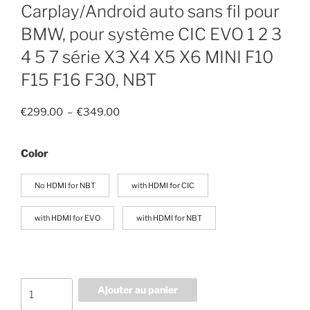
Carplay/Android auto sans fil pour
BMW, pour système CIC EVO 1 2 3
4 5 7 série X3 X4 X5 X6 MINI F10
F15 F16 F30, NBT
Plage
€
299.00
–
€
349.00
de
prix :
Color
€299.00
à
No HDMI for NBT
with HDMI for CIC
€349.00
with HDMI for EVO
with HDMI for NBT
quantité
Ajouter au panier
de